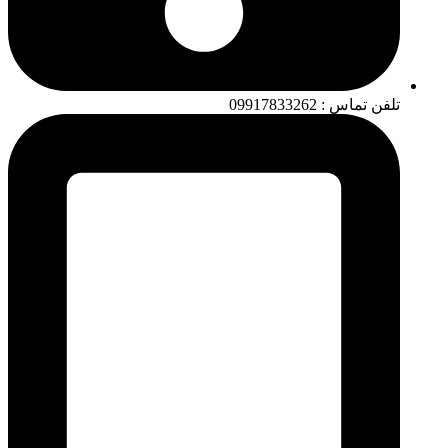
تلفن تماس : 09917833262